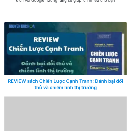
dịch với Google. Mong rằng sẽ giúp ích nhiều cho bạn
I
n
W
F
T
L
F
Y
P
B
s
e
a
w
i
l
o
i
e
t
b
c
i
n
i
u
n
h
a
s
e
t
k
c
T
t
a
g
i
b
t
e
k
u
e
n
r
t
o
e
d
r
b
r
c
a
e
o
r
I
e
e
e
m
k
n
s
t
REVIEW sách Chiến Lược Cạnh Tranh: Đánh bại đối
thủ và chiếm lĩnh thị trường