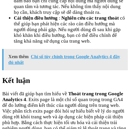
đảm bảo bạn chỉ cung cấp nội dung mà người dùng sẽ
quan tâm và tương tác. Nếu không tìm thấy nội dung
họ cần, khách truy cập sẽ dễ dàng thoát ra.
Cải thiện điều hướng
:
Nghiên cứu các trang thoát
có
thể giúp bạn phát hiện các rào cản điều hướng mà
người dùng phải gặp. Nếu người dùng đi sau khi gặp
khó khăn khi điều hướng, bạn có thể điều chỉnh để
tăng khả năng sử dụng của trang web.
Xem thêm
Chỉ số tùy chỉnh trong Google Analytics 4 đầy
đủ nhất
Kết luận
Bài viết đã giúp bạn tìm hiểu về
Thoát trang trong Google
Analytics 4
. Exits page là một chỉ số quan trọng trong GA4
để đo lường điểm kết thúc của người dùng trên trang web.
Việc phân tích exits page đòi hỏi sự hiểu biết về lý do người
dùng rời khỏi trang web và áp dụng các biện pháp cải thiện
phù hợp. Bằng cách thực hiện tối ưu hóa và cải thiện trải
nghiệm người dùng, bạn có thể giảm tỷ lệ thoát trang và tăng