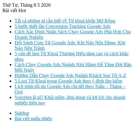
Thứ Tư, Tháng 8 5 2026
Bài viết Hot
Tất cả những gì cần biết về Từ khoá khớp Mở Rộng
5 bước thiết lập Conversion Tracking Google Ads
Cách Xác Định Ngân Sách Chạy Google Ads Phù Hợp Cho
Doanh Nghiệp
Đối Sánh Cụm Từ Google Ads: Khi Nào Nên Dùng, Khi
Nào Nên Tránh
5 vấn đề làm Từ Khoá Thương Hiệu tăng cao và cách khắc
phục
Cách Chạy Google Ads Ngành Nhà Hàng Để Tăng Đặt Bàn
Mỗi Ngày
Hướng Dẫn Chạy Google Ads Ngành Khách Sạn Từ A-Z
5 Loại Từ Khoá trong Google Ads theo ý định tìm kiếm
Lịch trình tối ưu Google Ads chi tiết theo Tuần – Tháng –
Quý
Voicebot là gì? Khái niệm, ứng dụng và lợi ích cho doanh
nghiệp hiện nay
Sidebar
Bài viết ngẫu nhiên