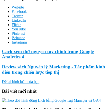
Website
Facebook
Twitter
LinkedIn
Flickr
YouTube
Pinterest
Behance
Instagram
Cách xem thứ nguyên tùy chỉnh trong Google
Analytics 4
Review sách Nguyên lý Marketing - Tác phẩm kinh
điển trong chiến lược tiếp thị
Để lại bình luận của bạn
Bài viết mới nhất