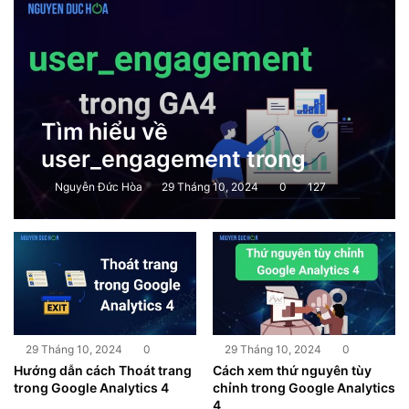
Tìm hiểu về
user_engagement trong
Google Analytics 4
Nguyễn Đức Hòa
29 Tháng 10, 2024
0
127
29 Tháng 10, 2024
0
29 Tháng 10, 2024
0
Hướng dẫn cách Thoát trang
Cách xem thứ nguyên tùy
trong Google Analytics 4
chỉnh trong Google Analytics
4