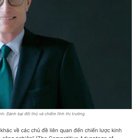
: Đánh bại đối thủ và chiếm lĩnh thị trường
 khác về các chủ đề liên quan đến chiến lược kinh