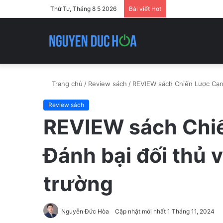
Thứ Tư, Tháng 8 5 2026
Bài viết Hot
Trang chủ
/
Review sách
/
REVIEW sách Chiến Lược Cạnh 
Review sách
REVIEW sách Chiế
Đánh bại đối thủ v
trường
Nguyễn Đức Hòa
Cập nhật mới nhất 1 Tháng 11, 2024