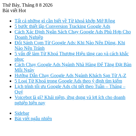
Thứ Bảy, Tháng 8 8 2026
Bài viết Hot
Tất cả những gì cần biết về Từ khoá khớp Mở Rộng
5 bước thiết lập Conversion Tracking Google Ads
Cách Xác Định Ngân Sách Chạy Google Ads Phù Hợp Cho
Doanh Nghiệp
Đối Sánh Cụm Từ Google Ads: Khi Nào Nên Dùng, Khi
Nào Nên Tránh
5 vấn đề làm Từ Khoá Thương Hiệu tăng cao và cách khắc
phục
Cách Chạy Google Ads Ngành Nhà Hàng Để Tăng Đặt Bàn
Mỗi Ngày
Hướng Dẫn Chạy Google Ads Ngành Khách Sạn Từ A-Z
5 Loại Từ Khoá trong Google Ads theo ý định tìm kiếm
Lịch trình tối ưu Google Ads chi tiết theo Tuần – Tháng –
Quý
Voicebot là gì? Khái niệm, ứng dụng và lợi ích cho doanh
nghiệp hiện nay
Sidebar
Bài viết ngẫu nhiên