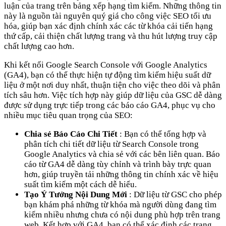
luận của trang trên bảng xếp hạng tìm kiếm. Những thông tin
này là nguồn tài nguyên quý giá cho công việc SEO tối ưu
hóa, giúp bạn xác định chính xác các từ khóa cải tiến hạng
thứ cấp, cải thiện chất lượng trang và thu hút lượng truy cập
chất lượng cao hơn.
Khi kết nối Google Search Console với Google Analytics
(GA4), bạn có thể thực hiện tự động tìm kiếm hiệu suất dữ
liệu ở một nơi duy nhất, thuận tiện cho việc theo dõi và phân
tích sâu hơn. Việc tích hợp này giúp dữ liệu của GSC dễ dàng
được sử dụng trực tiếp trong các báo cáo GA4, phục vụ cho
nhiều mục tiêu quan trọng của SEO:
Chia sẻ Báo Cáo Chi Tiết
: Bạn có thể tổng hợp và
phân tích chi tiết dữ liệu từ Search Console trong
Google Analytics và chia sẻ với các bên liên quan. Báo
cáo từ GA4 dễ dàng tùy chỉnh và trình bày trực quan
hơn, giúp truyền tải những thông tin chính xác về hiệu
suất tìm kiếm một cách dễ hiểu.
Tạo Ý Tưởng Nội Dung Mới
: Dữ liệu từ GSC cho phép
bạn khám phá những từ khóa mà người dùng đang tìm
kiếm nhiều nhưng chưa có nội dung phù hợp trên trang
web. Kết hợp với GA4, bạn có thể xác định các trang