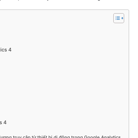
ics 4
s 4
lượng truy cập từ thiết bị di động trong Google Analytics