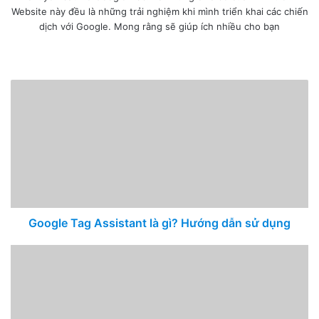
Website này đều là những trải nghiệm khi mình triển khai các chiến
dịch với Google. Mong rằng sẽ giúp ích nhiều cho bạn
I
n
W
F
T
L
F
Y
P
B
s
e
a
w
i
l
o
i
e
t
b
c
i
n
i
u
n
h
a
s
e
t
k
c
T
t
a
g
i
b
t
e
k
u
e
n
r
t
o
e
d
r
b
r
c
a
e
o
r
I
e
e
e
m
k
n
s
t
Google Tag Assistant là gì? Hướng dẫn sử dụng