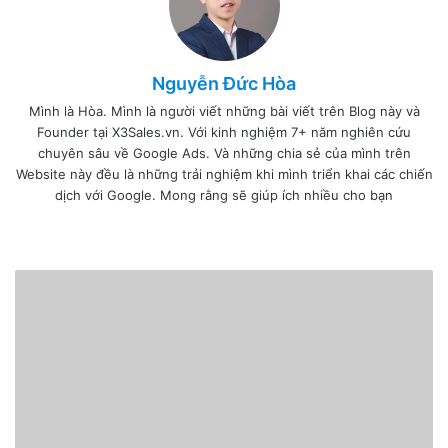
Nguyễn Đức Hòa
Mình là Hòa. Mình là người viết những bài viết trên Blog này và
Founder tại X3Sales.vn. Với kinh nghiệm 7+ năm nghiên cứu
chuyên sâu về Google Ads. Và những chia sẻ của mình trên
Website này đều là những trải nghiệm khi mình triển khai các chiến
dịch với Google. Mong rằng sẽ giúp ích nhiều cho bạn
I
n
W
F
T
L
F
Y
P
B
s
e
a
w
i
l
o
i
e
t
b
c
i
n
i
u
n
h
a
s
e
t
k
c
T
t
a
g
i
b
t
e
k
u
e
n
r
t
o
e
d
r
b
r
c
a
e
o
r
I
e
e
e
m
k
n
s
t