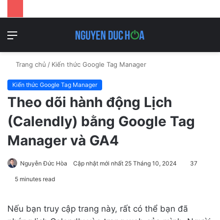
Danh
T
mục
k
Trang chủ
/
Kiến thức Google Tag Manager
Kiến thức Google Tag Manager
Theo dõi hành động Lịch
(Calendly) bằng Google Tag
Manager và GA4
Nguyễn Đức Hòa
Cập nhật mới nhất 25 Tháng 10, 2024
37
5 minutes read
Nếu bạn truy cập trang này, rất có thể bạn đã