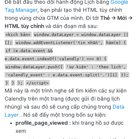
Để bắt đầu theo dõi hành động Lịch bằng
Google
Tag Manager
, bạn phải tạo thẻ HTML tùy chỉnh
trong vùng chứa GTM của mình. Đi tới
Thẻ -> Mới ->
HTML tùy chỉnh
và dán đoạn mã sau:
<kịch bản>
window.dataLayer = window.dataLayer ||
[];
window.addEventListener('tin nhắn',
hàm(e) {
if (e.data.event &&
e.data.event.indexOf('calendly') === 0) {
window.dataLayer.push({
'sự kiện' : 'theo lịch',
'calendly_event' : e.data.event.split('.')[1]
});
}
}
);
</script>
Mã này là một trình nghe sẽ tìm kiếm các sự kiện
Calendly trên một trang (được gửi đi bằng lịch
nhúng) và sau đó sẽ cung cấp chúng trong
Data
Layer
. Nó sẽ đẩy một trong bốn sự kiện:
profile_page_viewed :
khi trang hồ sơ được
xem