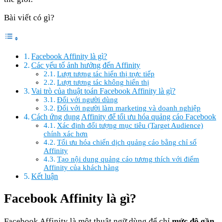
Bài viết có gì?
Facebook Affinity là gì?
Các yếu tố ảnh hưởng đến Affinity
Lượt tương tác hiển thị trực tiếp
Lượt tương tác không hiển thị
Vai trò của thuật toán Facebook Affinity là gì?
Đối với người dùng
Đối với người làm marketing và doanh nghiệp
Cách ứng dụng Affinity để tối ưu hóa quảng cáo Facebook
Xác định đối tượng mục tiêu (Target Audience)
chính xác hơn
Tối ưu hóa chiến dịch quảng cáo bằng chỉ số
Affinity
Tạo nội dung quảng cáo tương thích với điểm
Affinity của khách hàng
Kết luận
Facebook Affinity là gì?
Facebook Affinity là một thuật ngữ dùng để chỉ
mức độ gần