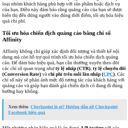
loại nhóm khách hàng phù hợp với sản phẩm hoặc dịch vụ
của bạn. Điều này đảm bảo rằng quảng cáo của bạn sẽ được
hiển thị đến đúng người vào đúng thời điểm, tối ưu hóa hiệu
quả chi phí.
Tối ưu hóa chiến dịch quảng cáo bằng chỉ số
Affinity
Affinity không chỉ giúp xác định đối tượng và thiết kế nội
dung mà còn hỗ trợ quá trình tối ưu hóa chiến dịch quảng
cáo. Để đảm bảo hiệu quả, bạn cần thường xuyên theo dõi
các chỉ số quan trọng như
tỷ lệ nhấp (CTR)
,
tỷ lệ chuyển đổi
(Conversion Rate)
và
chi phí trên mỗi lần nhấp (
CPC
)
. Các
chỉ số này sẽ phản ánh mức độ tương tác của khách hàng với
quảng cáo và giúp bạn đánh giá chiến dịch có đang đi đúng
hướng hay không.
Xem thêm
Checkpoint là gì? Hướng dẫn gỡ Checkpoint
Facebook hiệu quả
Một phương pháp hiệu quả là áp dụng
A/B testing
với các