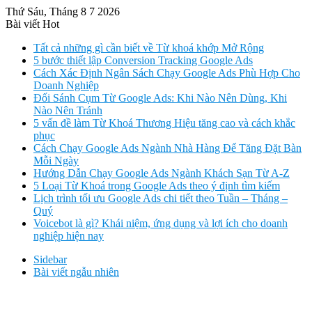
Thứ Sáu, Tháng 8 7 2026
Bài viết Hot
Tất cả những gì cần biết về Từ khoá khớp Mở Rộng
5 bước thiết lập Conversion Tracking Google Ads
Cách Xác Định Ngân Sách Chạy Google Ads Phù Hợp Cho
Doanh Nghiệp
Đối Sánh Cụm Từ Google Ads: Khi Nào Nên Dùng, Khi
Nào Nên Tránh
5 vấn đề làm Từ Khoá Thương Hiệu tăng cao và cách khắc
phục
Cách Chạy Google Ads Ngành Nhà Hàng Để Tăng Đặt Bàn
Mỗi Ngày
Hướng Dẫn Chạy Google Ads Ngành Khách Sạn Từ A-Z
5 Loại Từ Khoá trong Google Ads theo ý định tìm kiếm
Lịch trình tối ưu Google Ads chi tiết theo Tuần – Tháng –
Quý
Voicebot là gì? Khái niệm, ứng dụng và lợi ích cho doanh
nghiệp hiện nay
Sidebar
Bài viết ngẫu nhiên