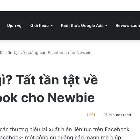
Dịch vụ
Giới thiệu
Kiến thức Google Ads
Review sách
 Tất tần tật về quảng cáo Facebook cho Newbie
? Tất tần tật về
ook cho Newbie
1.291
11 minutes read
các thương hiệu lại xuất hiện liên tục trên Facebook
Facebook- một công cụ quảng cáo mạnh mẽ giúp