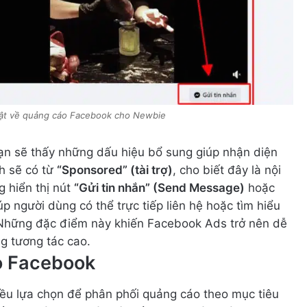
 tật về quảng cáo Facebook cho Newbie
ạn sẽ thấy những dấu hiệu bổ sung giúp nhận diện
h sẽ có từ
“Sponsored” (tài trợ)
, cho biết đây là nội
 hiển thị nút
“Gửi tin nhắn” (Send Message)
hoặc
p người dùng có thể trực tiếp liên hệ hoặc tìm hiểu
Những đặc điểm này khiến Facebook Ads trở nên dễ
g tương tác cao.
áo Facebook
iều lựa chọn để phân phối quảng cáo theo mục tiêu