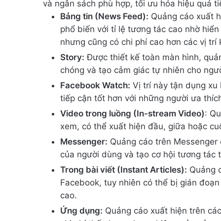
và ngân sách phù hợp, tối ưu hóa hiệu quả ti
Bảng tin (News Feed):
Quảng cáo xuất hiệ
phổ biến với tỉ lệ tương tác cao nhờ hiển
nhưng cũng có chi phí cao hơn các vị trí 
Story:
Được thiết kế toàn màn hình, quản
chóng và tạo cảm giác tự nhiên cho ngư
Facebook Watch:
Vị trí này tận dụng x
tiếp cận tốt hơn với những người ưa thíc
Video trong luồng (In-stream Video)
: Q
xem, có thể xuất hiện đầu, giữa hoặc cu
Messenger:
Quảng cáo trên Messenger có
của người dùng và tạo cơ hội tương tác t
Trong bài viết (Instant Articles):
Quảng cá
Facebook, tuy nhiên có thể bị gián đoạ
cao.
Ứng dụng:
Quảng cáo xuất hiện trên cá