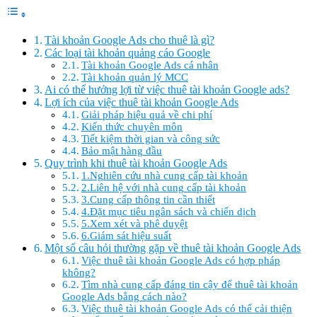
Tài khoản Google Ads cho thuê là gì?
Các loại tài khoản quảng cáo Google
Tài khoản Google Ads cá nhân
Tài khoản quản lý MCC
Ai có thể hưởng lợi từ việc thuê tài khoản Google ads?
Lợi ích của việc thuê tài khoản Google Ads
Giải pháp hiệu quả về chi phí
Kiến thức chuyên môn
Tiết kiệm thời gian và công sức
Bảo mật hàng đầu
Quy trình khi thuê tài khoản Google Ads
1.Nghiên cứu nhà cung cấp tài khoản
2.Liên hệ với nhà cung cấp tài khoản
3.Cung cấp thông tin cần thiết
4.Đặt mục tiêu ngân sách và chiến dịch
5.Xem xét và phê duyệt
6.Giám sát hiệu suất
Một số câu hỏi thường gặp về thuê tài khoản Google Ads
Việc thuê tài khoản Google Ads có hợp pháp
không?
Tìm nhà cung cấp đáng tin cậy để thuê tài khoản
Google Ads bằng cách nào?
Việc thuê tài khoản Google Ads có thể cải thiện