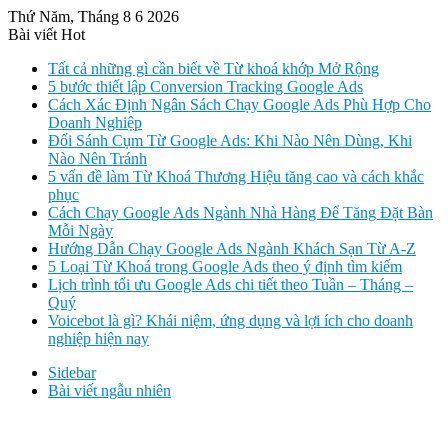
Thứ Năm, Tháng 8 6 2026
Bài viết Hot
Tất cả những gì cần biết về Từ khoá khớp Mở Rộng
5 bước thiết lập Conversion Tracking Google Ads
Cách Xác Định Ngân Sách Chạy Google Ads Phù Hợp Cho
Doanh Nghiệp
Đối Sánh Cụm Từ Google Ads: Khi Nào Nên Dùng, Khi
Nào Nên Tránh
5 vấn đề làm Từ Khoá Thương Hiệu tăng cao và cách khắc
phục
Cách Chạy Google Ads Ngành Nhà Hàng Để Tăng Đặt Bàn
Mỗi Ngày
Hướng Dẫn Chạy Google Ads Ngành Khách Sạn Từ A-Z
5 Loại Từ Khoá trong Google Ads theo ý định tìm kiếm
Lịch trình tối ưu Google Ads chi tiết theo Tuần – Tháng –
Quý
Voicebot là gì? Khái niệm, ứng dụng và lợi ích cho doanh
nghiệp hiện nay
Sidebar
Bài viết ngẫu nhiên