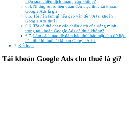
hiệu suất chiến dịch quảng cáo không?
Những rủi ro liên quan đến việc thuê tài khoản
Google Ads là gì?
Tôi nên làm gì nếu gặp vấn đề với tài khoản
Google Ads thuê?
Tôi có thể chạy các chiến dịch của riêng mình
trong tài khoản Google Ads đã thuê không?
Làm cách nào để đảm bảo tính bảo mật cho dữ liệu
của tôi khi thuê tài khoản Google Ads?
Kết luận
Tài khoản Google Ads cho thuê là gì?