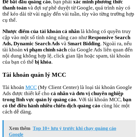
Để bắt đầu quảng cáo
, bạn phải
xác minh phương thức
thanh toán
và đợi sự phê duyệt từ Google, quá trình này có
thể kéo dài từ vài ngày đến vài tuần, tùy vào từng trường hợp
cụ thể.
Nhược điểm của tài khoản cá nhân
là không có quyền truy
cập vào một số tính năng nâng cao như
Responsive Search
Ads, Dynamic Search Ads
và
Smart Bidding
. Ngoài ra, nếu
tài khoản
vi phạm chính sách
của Google Ads liên quan đến
nội dung không hợp lệ, click gian lận hoặc spam, tài khoản
của bạn có thể
bị khóa
.
Tài khoản quản lý MCC
Tài khoản
MCC
(My Client Center) là loại tài khoản Google
Ads được thiết kế cho
cá nhân và đơn vị chuyên nghiệp
trong lĩnh vực quản lý quảng cáo
. Với tài khoản MCC,
bạn
có thể điều hành nhiều chiến dịch quảng cáo
cùng lúc một
cách dễ dàng.
Xem thêm
Top 10+ lưu ý trước khi chạy quảng cáo
Google