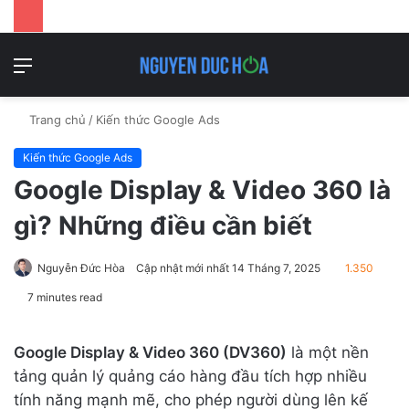
Danh
T
mục
k
Trang chủ
/
Kiến thức Google Ads
Kiến thức Google Ads
Google Display & Video 360 là
gì? Những điều cần biết
Nguyễn Đức Hòa
Cập nhật mới nhất 14 Tháng 7, 2025
1.350
7 minutes read
Google Display & Video 360 (DV360)
là một nền
tảng quản lý quảng cáo hàng đầu tích hợp nhiều
tính năng mạnh mẽ, cho phép người dùng lên kế