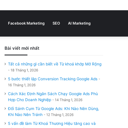
Bài
Sidebar
viết
Tìm
Facebook Marketing
SEO
AI Marketing
ngẫu
nhiên
Bài viết mới nhất
kiếm
Tất cả những gì cần biết về Từ khoá khớp Mở Rộng
18 Tháng 1, 2026
5 bước thiết lập Conversion Tracking Google Ads
16 Tháng 1, 2026
Cách Xác Định Ngân Sách Chạy Google Ads Phù
Hợp Cho Doanh Nghiệp
14 Tháng 1, 2026
Đối Sánh Cụm Từ Google Ads: Khi Nào Nên Dùng,
Khi Nào Nên Tránh
12 Tháng 1, 2026
5 vấn đề làm Từ Khoá Thương Hiệu tăng cao và