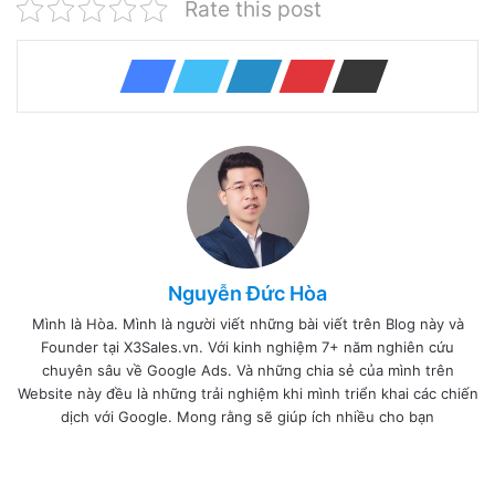
Rate this post
Nguyễn Đức Hòa
Mình là Hòa. Mình là người viết những bài viết trên Blog này và
Founder tại X3Sales.vn. Với kinh nghiệm 7+ năm nghiên cứu
chuyên sâu về Google Ads. Và những chia sẻ của mình trên
Website này đều là những trải nghiệm khi mình triển khai các chiến
dịch với Google. Mong rằng sẽ giúp ích nhiều cho bạn
I
n
W
F
T
L
F
Y
P
B