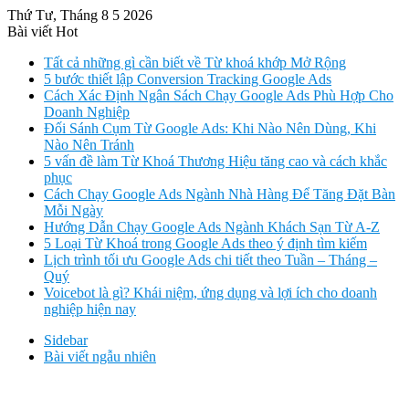
Thứ Tư, Tháng 8 5 2026
Bài viết Hot
Tất cả những gì cần biết về Từ khoá khớp Mở Rộng
5 bước thiết lập Conversion Tracking Google Ads
Cách Xác Định Ngân Sách Chạy Google Ads Phù Hợp Cho
Doanh Nghiệp
Đối Sánh Cụm Từ Google Ads: Khi Nào Nên Dùng, Khi
Nào Nên Tránh
5 vấn đề làm Từ Khoá Thương Hiệu tăng cao và cách khắc
phục
Cách Chạy Google Ads Ngành Nhà Hàng Để Tăng Đặt Bàn
Mỗi Ngày
Hướng Dẫn Chạy Google Ads Ngành Khách Sạn Từ A-Z
5 Loại Từ Khoá trong Google Ads theo ý định tìm kiếm
Lịch trình tối ưu Google Ads chi tiết theo Tuần – Tháng –
Quý
Voicebot là gì? Khái niệm, ứng dụng và lợi ích cho doanh
nghiệp hiện nay
Sidebar
Bài viết ngẫu nhiên