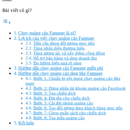
Bài viết có gì?
Chạy quảng cáo Fanpage là gì?
Lợi ích của việc chạy quảng cáo Fanpage
Tiếp cận đúng đối tượng mục tiêu
Tăng nhận diện thương hiệu
Tăng tương tác và xây dựng cộng đồng
Hỗ trợ bán hàng và tăng doanh thu
Đo lường hiệu quả rõ ràng
Hướng dẫn chạy quảng cáo Fanpage miễn phí
Hướng dẫn chạy quảng cáo tăng like Fanpage
Bước 1: Chuẩn bị nội dung chạy quảng cáo like
page
Bước 2: Đăng nhập tài khoản quảng cáo Facebook
Bước 3: Tạo chiến dịch
Bước 4: Đặt tên cho chiến dịch
Bước 5: Cài đặt nhóm quảng cáo
Bước 6: Tạo đối tượng theo khách hàng mục tiêu
Bước 7: Chọn ngân sách cho chiến dịch
Bước 8: Tạo mẫu quảng cáo
Kết luận