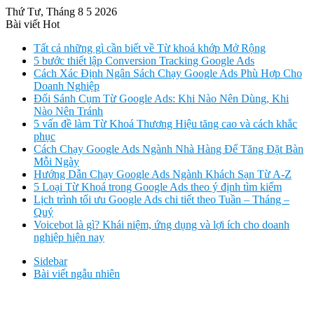
Thứ Tư, Tháng 8 5 2026
Bài viết Hot
Tất cả những gì cần biết về Từ khoá khớp Mở Rộng
5 bước thiết lập Conversion Tracking Google Ads
Cách Xác Định Ngân Sách Chạy Google Ads Phù Hợp Cho
Doanh Nghiệp
Đối Sánh Cụm Từ Google Ads: Khi Nào Nên Dùng, Khi
Nào Nên Tránh
5 vấn đề làm Từ Khoá Thương Hiệu tăng cao và cách khắc
phục
Cách Chạy Google Ads Ngành Nhà Hàng Để Tăng Đặt Bàn
Mỗi Ngày
Hướng Dẫn Chạy Google Ads Ngành Khách Sạn Từ A-Z
5 Loại Từ Khoá trong Google Ads theo ý định tìm kiếm
Lịch trình tối ưu Google Ads chi tiết theo Tuần – Tháng –
Quý
Voicebot là gì? Khái niệm, ứng dụng và lợi ích cho doanh
nghiệp hiện nay
Sidebar
Bài viết ngẫu nhiên