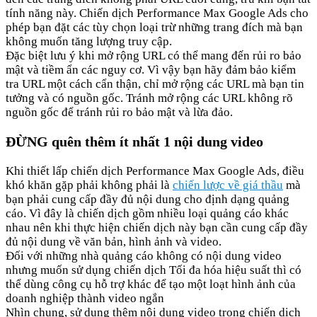
tính năng này. Chiến dịch Performance Max Google Ads cho
phép bạn đặt các tùy chọn loại trừ những trang đích mà bạn
không muốn tăng lượng truy cập.
Đặc biệt lưu ý khi mở rộng URL có thể mang đến rủi ro bảo
mật và tiềm ẩn các nguy cơ. Vì vậy bạn hãy đảm bảo kiểm
tra URL một cách cẩn thận, chỉ mở rộng các URL mà bạn tin
tưởng và có nguồn gốc. Tránh mở rộng các URL không rõ
nguồn gốc để tránh rủi ro bảo mật và lừa đảo.
ĐỪNG quên thêm ít nhất 1 nội dung video
Khi thiết lấp chiến dịch Performance Max Google Ads, điều
khó khăn gặp phải không phải là
chiến lược về giá thầu
mà
bạn phải cung cấp đầy đủ nội dung cho định dạng quảng
cáo. Vì đây là chiến dịch gồm nhiều loại quảng cáo khác
nhau nên khi thực hiện chiến dịch này bạn cần cung cấp đầy
đủ nội dung về văn bản, hình ảnh và video.
Đối với những nhà quảng cáo không có nội dung video
nhưng muốn sử dụng chiến dịch Tối đa hóa hiệu suất thì có
thể dùng công cụ hỗ trợ khác để tạo một loạt hình ảnh của
doanh nghiệp thành video ngắn
Nhìn chung, sử dụng thêm nội dung video trong chiến dịch