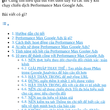
gì?
Cùng tìm hiểu qua bài viết dưới đây và các lưu ý khi
chạy chiến dịch Performance Max Google Ads.
Bài viết có gì?
Hướng dẫn chi tiết
Performance Max Google Ads là gì?
Cách thức hoạt động của Performance Max
Ai nên sử dụng Performance Max Google Ads?
Tính năng nổi bật của Performance Max Goolge Ads
10 mẹo để thành công với Performance Max Google Ads
NÊN thực hiện theo dõi chuyển đổi chính xác, toàn
kênh
GIẢI PHÁP THAY THẾ : Tạo phân đoạn PMax
trong Google Analytics để báo cáo tốt hơn
HÃY THẬN TRỌNG để mở rộng URL
ĐỪNG quên thêm ít nhất 1 nội dung video
HÃY THẬN TRỌNG đối với cài đặt vị trí phức tạp
NÊN chỉ sử dụng chiến dịch Tối đa hóa hiệu suất
cho các mục tiêu chuyển đổi
NÊN tạo tín hiệu về khán giả
NÊN kiểm tra tab Thông tin chi tiết để biết các cải
tiến về tính minh bạch của báo cáo
KHÔNG sao chép hình ảnh nguồn cấp dữ liệu