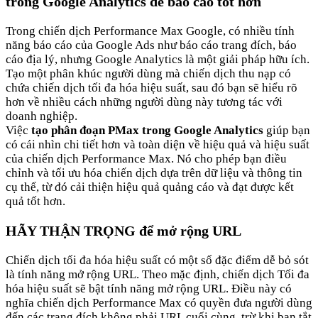
trong Google Analytics để báo cáo tốt hơn
Trong chiến dịch Performance Max Google, có nhiều tính
năng báo cáo của Google Ads như báo cáo trang đích, báo
cáo địa lý, nhưng Google Analytics là một giải pháp hữu ích.
Tạo một phân khúc người dùng mà chiến dịch thu nạp có
chứa chiến dịch tối đa hóa hiệu suất, sau đó bạn sẽ hiểu rõ
hơn về nhiều cách những người dùng này tương tác với
doanh nghiệp.
Việc
tạo phân đoạn PMax trong Google Analytics
giúp bạn
có cái nhìn chi tiết hơn và toàn diện về hiệu quả và hiệu suất
của chiến dịch Performance Max. Nó cho phép bạn điều
chỉnh và tối ưu hóa chiến dịch dựa trên dữ liệu và thông tin
cụ thể, từ đó cải thiện hiệu quả quảng cáo và đạt được kết
quả tốt hơn.
HÃY THẬN TRỌNG để mở rộng URL
Chiến dịch tối đa hóa hiệu suất có một số đặc điểm dễ bỏ sót
là tính năng mở rộng URL. Theo mặc định, chiến dịch Tối đa
hóa hiệu suất sẽ bật tính năng mở rộng URL. Điều này có
nghĩa chiến dịch Performance Max có quyền đưa người dùng
đến các trang đích không phải URL cuối cùng, trừ khi bạn tắt