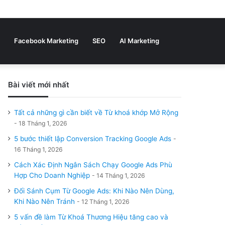
Bài
Sidebar
viết
Tìm
Facebook Marketing
SEO
AI Marketing
ngẫu
nhiên
Bài viết mới nhất
kiếm
Tất cả những gì cần biết về Từ khoá khớp Mở Rộng
18 Tháng 1, 2026
5 bước thiết lập Conversion Tracking Google Ads
16 Tháng 1, 2026
Cách Xác Định Ngân Sách Chạy Google Ads Phù
Hợp Cho Doanh Nghiệp
14 Tháng 1, 2026
Đối Sánh Cụm Từ Google Ads: Khi Nào Nên Dùng,
Khi Nào Nên Tránh
12 Tháng 1, 2026
5 vấn đề làm Từ Khoá Thương Hiệu tăng cao và